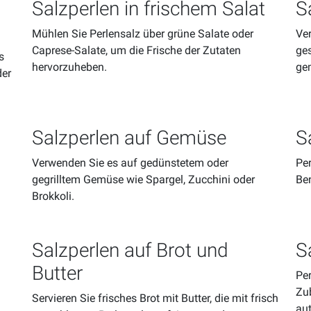
Salzperlen in frischem Salat
S
Mühlen Sie Perlensalz über grüne Salate oder
Ver
Caprese-Salate, um die Frische der Zutaten
ges
s
hervorzuheben.
ge
der
Salzperlen auf Gemüse
S
Verwenden Sie es auf gedünstetem oder
Per
gegrilltem Gemüse wie Spargel, Zucchini oder
Ben
Brokkoli.
Salzperlen auf Brot und
S
Butter
Per
Zu
Servieren Sie frisches Brot mit Butter, die mit frisch
au