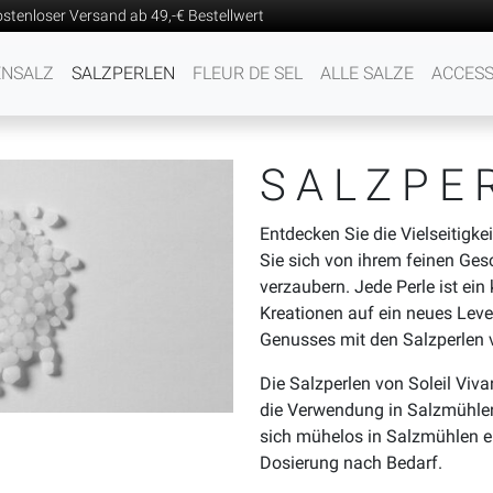
stenloser Versand ab 49,-€ Bestellwert
ENSALZ
SALZPERLEN
FLEUR DE SEL
ALLE SALZE
ACCESS
SALZPE
Entdecken Sie die Vielseitigke
Sie sich von ihrem feinen Ges
verzaubern. Jede Perle ist ein
Kreationen auf ein neues Level
Genusses mit den Salzperlen v
Die Salzperlen von Soleil Vivan
die Verwendung in Salzmühlen
sich mühelos in Salzmühlen e
Dosierung nach Bedarf.