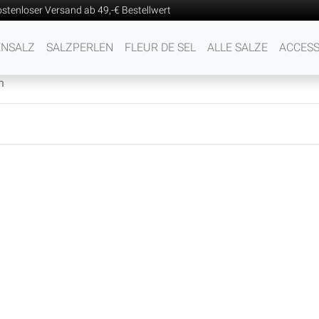
stenloser Versand ab 49,-€ Bestellwert
ENSALZ
SALZPERLEN
FLEUR DE SEL
ALLE SALZE
ACCESS
n